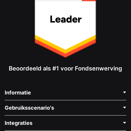
Beoordeeld als #1 voor Fondsenwerving
Informatie
Neem Contact Op
Gebruiksscenario's
Over Ons
Blog
Politieke Fondsenwerving
Integraties
Vacatures
Medische Fondsenwerving