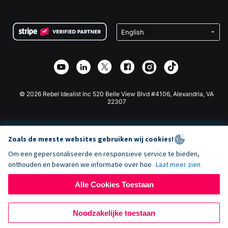
FAQ
Fondsenwerving voor Non-profitorganisaties
WordPress Donatie Plugin
Voorwaarden
Fondsenwerving voor Scholen
Squarespace Donatieformulier
Privacy
Goede Doelen Fondsenwerving
Wix Donatie Plugin
Beveiliging
Weebly Donatie App
Affiliate Partnerschap
Webflow Donatie App
Bibliotheek
Joomla Donatie
API Doc + Zapier
© 2026 Rebel Idealist Inc 520 Belle View Blvd #4106, Alexandria, VA
22307
Zoals de meeste websites gebruiken wij cookies!
Om een gepersonaliseerde en responsieve service te bieden,
onthouden en bewaren we informatie over hoe
Laat meer zien
Alle Cookies Toestaan
Noodzakelijke toestaan