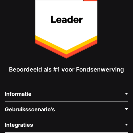
Beoordeeld als #1 voor Fondsenwerving
Informatie
Neem Contact Op
Gebruiksscenario's
Over Ons
Blog
Politieke Fondsenwerving
Integraties
Vacatures
Medische Fondsenwerving