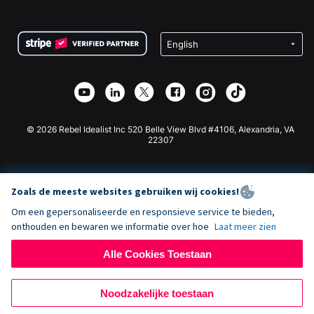
FAQ
Fondsenwerving voor Non-profitorganisaties
WordPress Donatie Plugin
Voorwaarden
Fondsenwerving voor Scholen
Squarespace Donatieformulier
Privacy
Goede Doelen Fondsenwerving
Wix Donatie Plugin
Beveiliging
Weebly Donatie App
Affiliate Partnerschap
Webflow Donatie App
Bibliotheek
Joomla Donatie
API Doc + Zapier
© 2026 Rebel Idealist Inc 520 Belle View Blvd #4106, Alexandria, VA
22307
Zoals de meeste websites gebruiken wij cookies!
Om een gepersonaliseerde en responsieve service te bieden,
onthouden en bewaren we informatie over hoe
Laat meer zien
Alle Cookies Toestaan
Noodzakelijke toestaan