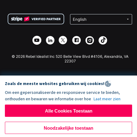
FAQ
Fondsenwerving voor Non-profitorganisaties
WordPress Donatie Plugin
Voorwaarden
Fondsenwerving voor Scholen
Squarespace Donatieformulier
Privacy
Goede Doelen Fondsenwerving
Wix Donatie Plugin
Beveiliging
Weebly Donatie App
Affiliate Partnerschap
Webflow Donatie App
Bibliotheek
Joomla Donatie
API Doc + Zapier
© 2026 Rebel Idealist Inc 520 Belle View Blvd #4106, Alexandria, VA
22307
Zoals de meeste websites gebruiken wij cookies!
Om een gepersonaliseerde en responsieve service te bieden,
onthouden en bewaren we informatie over hoe
Laat meer zien
Alle Cookies Toestaan
Noodzakelijke toestaan