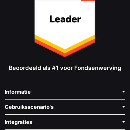
Beoordeeld als #1 voor Fondsenwerving
Informatie
Neem Contact Op
Gebruiksscenario's
Over Ons
Blog
Politieke Fondsenwerving
Integraties
Vacatures
Medische Fondsenwerving