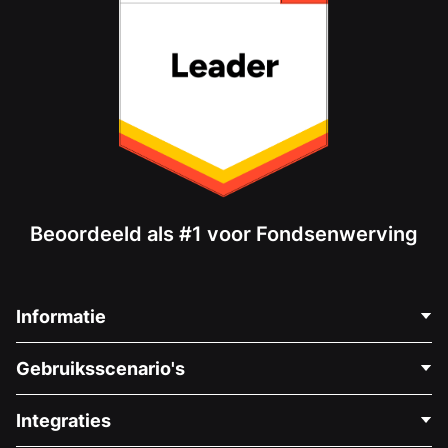
Beoordeeld als #1 voor Fondsenwerving
Informatie
Neem Contact Op
Gebruiksscenario's
Over Ons
Blog
Politieke Fondsenwerving
Integraties
Vacatures
Medische Fondsenwerving