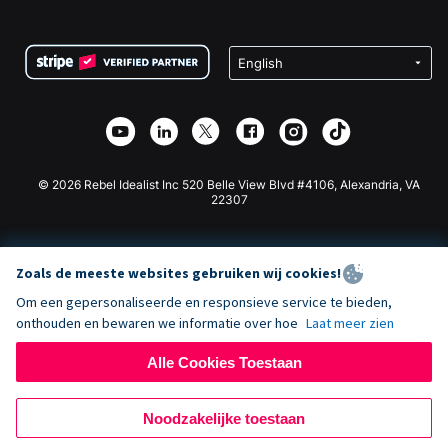
FAQ
Fondsenwerving voor Non-profitorganisaties
WordPress Donatie Plugin
Voorwaarden
Fondsenwerving voor Scholen
Squarespace Donatieformulier
Privacy
Goede Doelen Fondsenwerving
Wix Donatie Plugin
Beveiliging
Weebly Donatie App
Affiliate Partnerschap
Webflow Donatie App
Bibliotheek
Joomla Donatie
API Doc + Zapier
© 2026 Rebel Idealist Inc 520 Belle View Blvd #4106, Alexandria, VA
22307
Zoals de meeste websites gebruiken wij cookies!
Om een gepersonaliseerde en responsieve service te bieden,
onthouden en bewaren we informatie over hoe
Laat meer zien
Alle Cookies Toestaan
Noodzakelijke toestaan