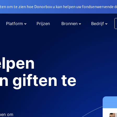
en om te zien hoe Donorbox u kan helpen uw fondsenwervende do
Platform
Prijzen
Bronnen
Bedrijf
elpen
n giften te
rpen om