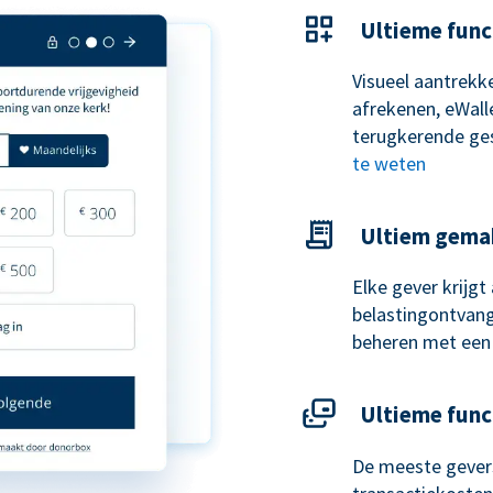
Ultieme func
Visueel aantrekke
afrekenen, eWal
terugkerende ge
te weten
Ultiem gema
Elke gever krijg
belastingontvangs
beheren met een
Ultieme func
De meeste gevers