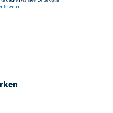
 te dekken wanneer ze de optie
r te weten
erken