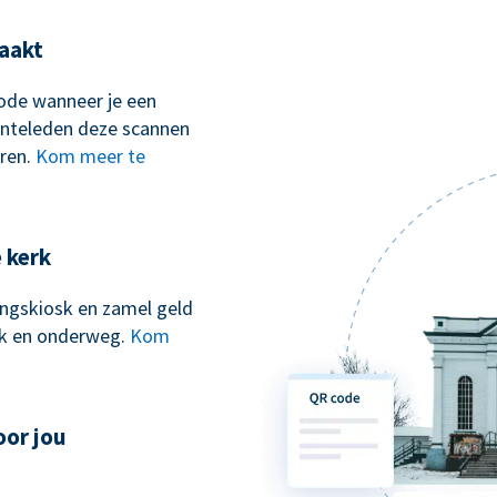
aakt
ode wanneer je een
nteleden deze scannen
ren.
Kom meer te
e kerk
kingskiosk en zamel geld
erk en onderweg.
Kom
oor jou