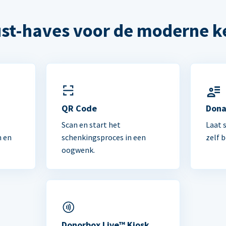
st-haves voor de moderne k
n
QR Code
Dona
Scan en start het
Laat 
n en
schenkingsproces in een
zelf 
oogwenk.
Donorbox Live™ Kiosk