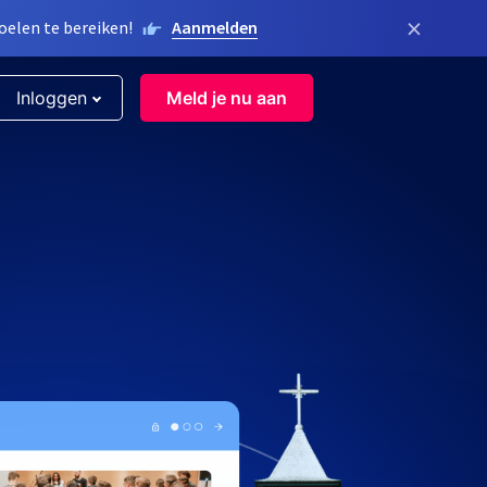
×
elen te bereiken!
Aanmelden
Inloggen
Meld je nu aan