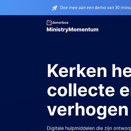
Doe mee aan een demo van 30 minut
Kerken h
collecte e
verhogen
Digitale hulpmiddelen die zijn ontwo