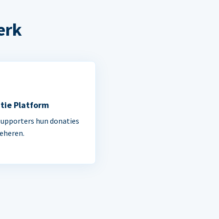
erk
tie Platform
supporters hun donaties
beheren.