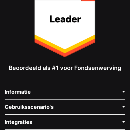
Beoordeeld als #1 voor Fondsenwerving
Informatie
Neem Contact Op
Gebruiksscenario's
Over Ons
Blog
Politieke Fondsenwerving
Integraties
Vacatures
Medische Fondsenwerving