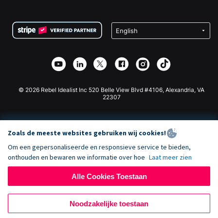
FAQ
Fondsenwerving voor Non-profitorganisaties
WordPress Donatie Plugin
Voorwaarden
Fondsenwerving voor Scholen
Squarespace Donatieformulier
Privacy
Goede Doelen Fondsenwerving
Wix Donatie Plugin
Beveiliging
Weebly Donatie App
Affiliate Partnerschap
Webflow Donatie App
Bibliotheek
Joomla Donatie
API Doc + Zapier
© 2026 Rebel Idealist Inc 520 Belle View Blvd #4106, Alexandria, VA
22307
Zoals de meeste websites gebruiken wij cookies!
Om een gepersonaliseerde en responsieve service te bieden,
onthouden en bewaren we informatie over hoe
Laat meer zien
Alle Cookies Toestaan
Noodzakelijke toestaan