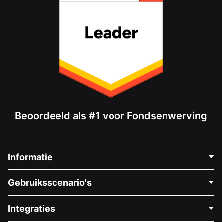
Beoordeeld als #1 voor Fondsenwerving
Informatie
Neem Contact Op
Gebruiksscenario's
Over Ons
Blog
Politieke Fondsenwerving
Integraties
Vacatures
Medische Fondsenwerving