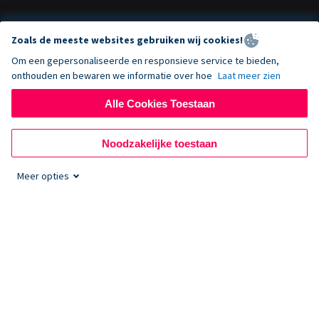
FAQ
Fondsenwerving voor Non-profitorganisaties
WordPress Donatie Plugin
Voorwaarden
Fondsenwerving voor Scholen
Squarespace Donatieformulier
Zoals de meeste websites gebruiken wij cookies!
Privacy
Goede Doelen Fondsenwerving
Wix Donatie Plugin
Om een gepersonaliseerde en responsieve service te bieden,
Beveiliging
Weebly Donatie App
onthouden en bewaren we informatie over hoe
Laat meer zien
Affiliate Partnerschap
Webflow Donatie App
Bibliotheek
Joomla Donatie
Alle Cookies Toestaan
API Doc + Zapier
© 2026 Rebel Idealist Inc 520 Belle View Blvd #4106, Alexandria, VA
22307
Noodzakelijke toestaan
Meer opties