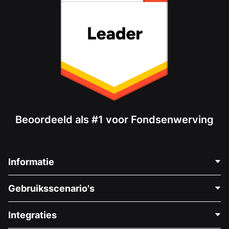
Beoordeeld als #1 voor Fondsenwerving
Informatie
Neem Contact Op
Gebruiksscenario's
Over Ons
Blog
Politieke Fondsenwerving
Integraties
Vacatures
Medische Fondsenwerving