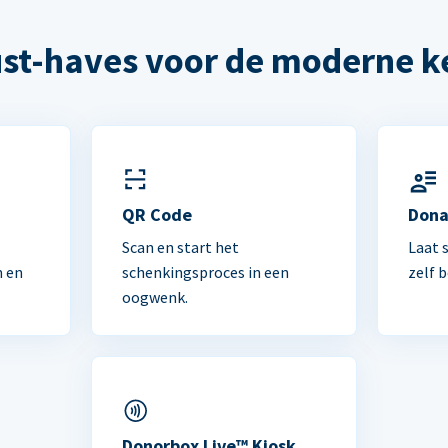
st-haves voor de moderne k
n
QR Code
Dona
Scan en start het
Laat 
n en
schenkingsproces in een
zelf 
oogwenk.
Donorbox Live™ Kiosk