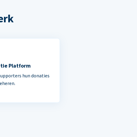
erk
tie Platform
supporters hun donaties
beheren.