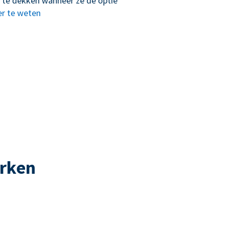
 te dekken wanneer ze de optie
r te weten
erken