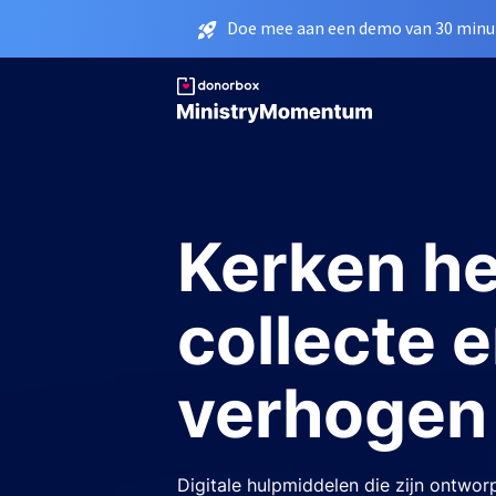
Doe mee aan een demo van 30 minut
Kerken h
collecte e
verhogen
Digitale hulpmiddelen die zijn ontwo