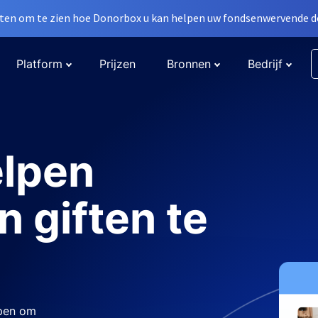
en om te zien hoe Donorbox u kan helpen uw fondsenwervende do
Platform
Prijzen
Bronnen
Bedrijf
elpen
n giften te
rpen om