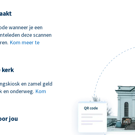
aakt
ode wanneer je een
nteleden deze scannen
ren.
Kom meer te
e kerk
kingskiosk en zamel geld
erk en onderweg.
Kom
oor jou