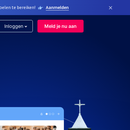
×
elen te bereiken!
Aanmelden
Inloggen
Meld je nu aan