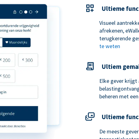
Ultieme func
Visueel aantrekke
afrekenen, eWal
terugkerende ge
te weten
Ultiem gema
Elke gever krijg
belastingontvangs
beheren met een
Ultieme func
De meeste gevers