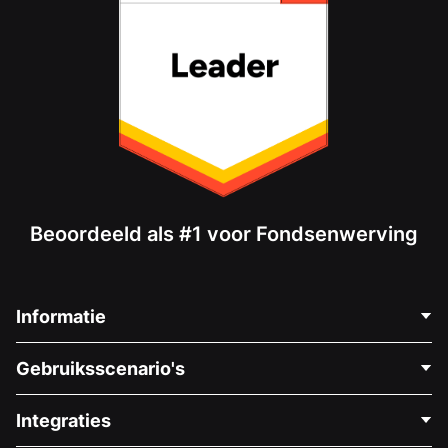
Beoordeeld als #1 voor Fondsenwerving
Informatie
Neem Contact Op
Gebruiksscenario's
Over Ons
Blog
Politieke Fondsenwerving
Integraties
Vacatures
Medische Fondsenwerving