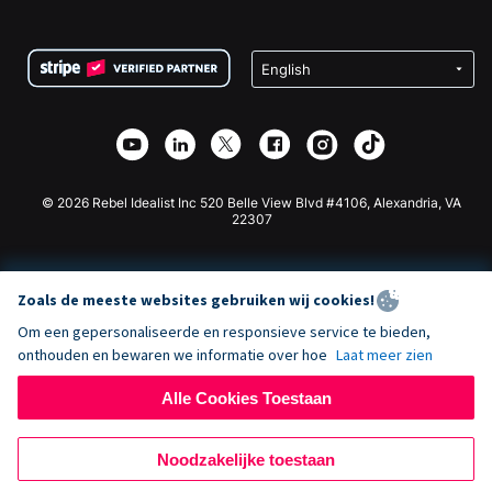
FAQ
Fondsenwerving voor Non-profitorganisaties
WordPress Donatie Plugin
Voorwaarden
Fondsenwerving voor Scholen
Squarespace Donatieformulier
Privacy
Goede Doelen Fondsenwerving
Wix Donatie Plugin
Beveiliging
Weebly Donatie App
Affiliate Partnerschap
Webflow Donatie App
Bibliotheek
Joomla Donatie
API Doc + Zapier
© 2026 Rebel Idealist Inc 520 Belle View Blvd #4106, Alexandria, VA
22307
Zoals de meeste websites gebruiken wij cookies!
Om een gepersonaliseerde en responsieve service te bieden,
onthouden en bewaren we informatie over hoe
Laat meer zien
Alle Cookies Toestaan
Noodzakelijke toestaan