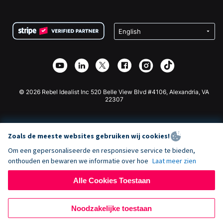
FAQ
Fondsenwerving voor Non-profitorganisaties
WordPress Donatie Plugin
Voorwaarden
Fondsenwerving voor Scholen
Squarespace Donatieformulier
Privacy
Goede Doelen Fondsenwerving
Wix Donatie Plugin
Beveiliging
Weebly Donatie App
Affiliate Partnerschap
Webflow Donatie App
Bibliotheek
Joomla Donatie
API Doc + Zapier
© 2026 Rebel Idealist Inc 520 Belle View Blvd #4106, Alexandria, VA
22307
Zoals de meeste websites gebruiken wij cookies!
Om een gepersonaliseerde en responsieve service te bieden,
onthouden en bewaren we informatie over hoe
Laat meer zien
Alle Cookies Toestaan
Noodzakelijke toestaan