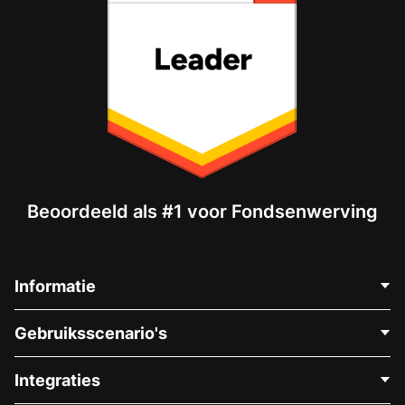
Beoordeeld als #1 voor Fondsenwerving
Informatie
Neem Contact Op
Gebruiksscenario's
Over Ons
Blog
Politieke Fondsenwerving
Integraties
Vacatures
Medische Fondsenwerving