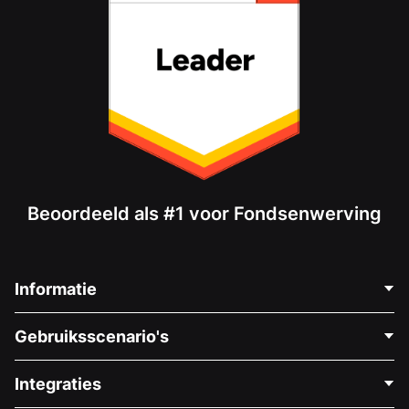
Beoordeeld als #1 voor Fondsenwerving
Informatie
Neem Contact Op
Gebruiksscenario's
Over Ons
Blog
Politieke Fondsenwerving
Integraties
Vacatures
Medische Fondsenwerving