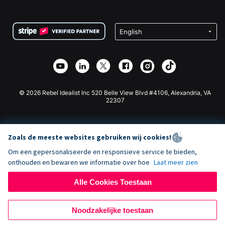
FAQ
Fondsenwerving voor Non-profitorganisaties
WordPress Donatie Plugin
Voorwaarden
Fondsenwerving voor Scholen
Squarespace Donatieformulier
Privacy
Goede Doelen Fondsenwerving
Wix Donatie Plugin
Beveiliging
Weebly Donatie App
Affiliate Partnerschap
Webflow Donatie App
Bibliotheek
Joomla Donatie
API Doc + Zapier
© 2026 Rebel Idealist Inc 520 Belle View Blvd #4106, Alexandria, VA
22307
Zoals de meeste websites gebruiken wij cookies!
Om een gepersonaliseerde en responsieve service te bieden,
onthouden en bewaren we informatie over hoe
Laat meer zien
Alle Cookies Toestaan
Noodzakelijke toestaan