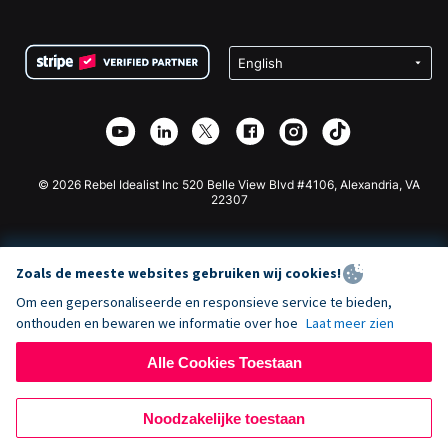
FAQ
Fondsenwerving voor Non-profitorganisaties
WordPress Donatie Plugin
Voorwaarden
Fondsenwerving voor Scholen
Squarespace Donatieformulier
Privacy
Goede Doelen Fondsenwerving
Wix Donatie Plugin
Beveiliging
Weebly Donatie App
Affiliate Partnerschap
Webflow Donatie App
Bibliotheek
Joomla Donatie
API Doc + Zapier
© 2026 Rebel Idealist Inc 520 Belle View Blvd #4106, Alexandria, VA
22307
Zoals de meeste websites gebruiken wij cookies!
Om een gepersonaliseerde en responsieve service te bieden,
onthouden en bewaren we informatie over hoe
Laat meer zien
Alle Cookies Toestaan
Noodzakelijke toestaan