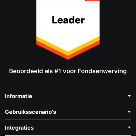
Beoordeeld als #1 voor Fondsenwerving
Informatie
Neem Contact Op
Gebruiksscenario's
Over Ons
Blog
Politieke Fondsenwerving
Integraties
Vacatures
Medische Fondsenwerving