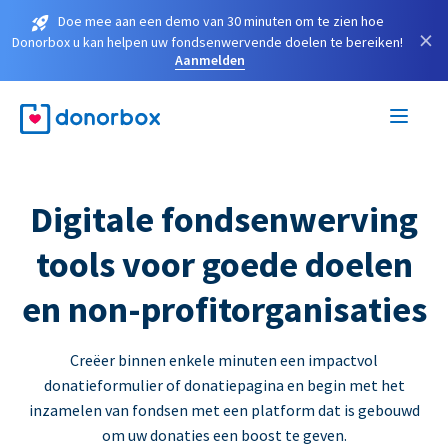
Doe mee aan een demo van 30 minuten om te zien hoe
×
Donorbox u kan helpen uw fondsenwervende doelen te bereiken!
Aanmelden
Digitale fondsenwerving
tools voor goede doelen
en non-profitorganisaties
Creëer binnen enkele minuten een impactvol
donatieformulier of donatiepagina en begin met het
inzamelen van fondsen met een platform dat is gebouwd
om uw donaties een boost te geven.