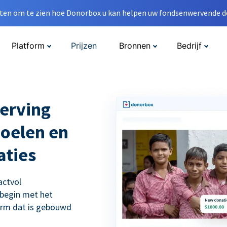
en om te zien hoe Donorbox u kan helpen uw fondsenwervende do
Platform
Prijzen
Bronnen
Bedrijf
erving
doelen en
aties
actvol
 begin met het
orm dat is gebouwd