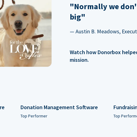
"Normally we don'
big"
— Austin B. Meadows, Executi
Watch how Donorbox helped 
mission.
re
Donation Management Software
Fundraisi
Top Performer
Top Perform