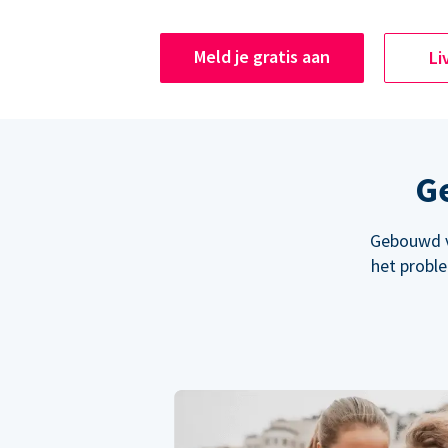
Meld je gratis aan
Li
Ge
Gebouwd v
het probl