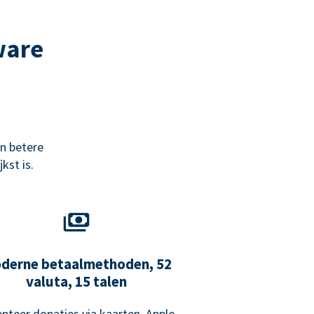
ware
n betere
kst is.
derne betaalmethoden, 52
valuta, 15 talen
pteer donaties via kaarten, Apple