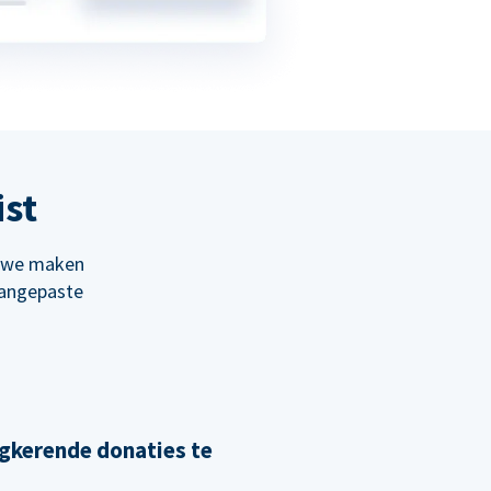
ist
; we maken
aangepaste
gkerende donaties te