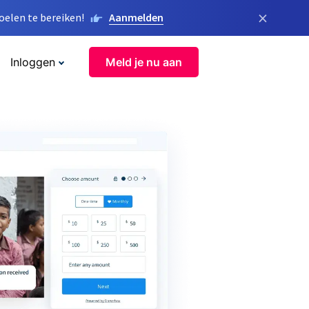
×
elen te bereiken!
Aanmelden
Inloggen
Meld je nu aan