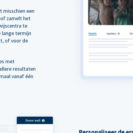
rt misschien een
of zamelt het
wijscentra te
 lange termijn
t, of voor de
es met
llere resultaten
emaal vanaf één
Personaliseer de er