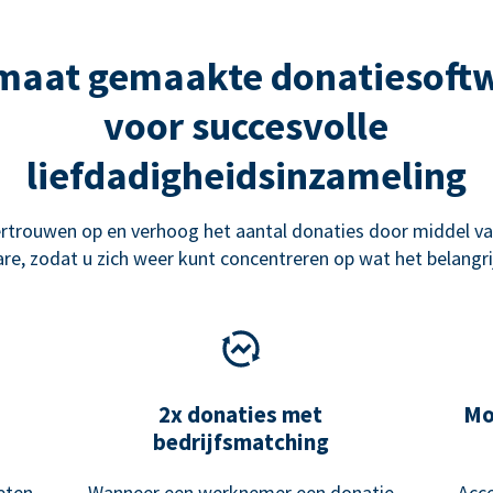
maat gemaakte donatiesoft
voor succesvolle
liefdadigheidsinzameling
rtrouwen op en verhoog het aantal donaties door middel va
re, zodat u zich weer kunt concentreren op wat het belangrij
2x donaties met
Mo
bedrijfsmatching
eten
Wanneer een werknemer een donatie
Acce