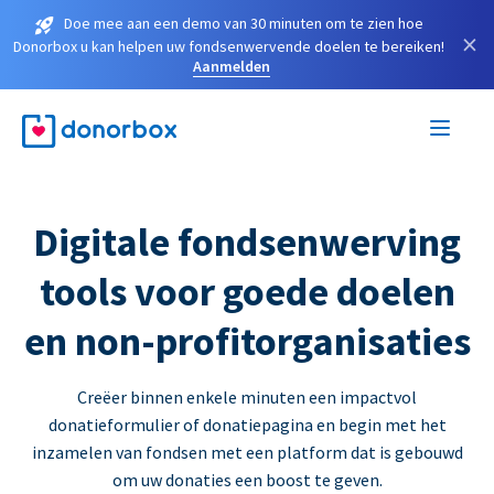
Doe mee aan een demo van 30 minuten om te zien hoe
×
Donorbox u kan helpen uw fondsenwervende doelen te bereiken!
Aanmelden
Digitale fondsenwerving
tools voor goede doelen
en non-profitorganisaties
Creëer binnen enkele minuten een impactvol
donatieformulier of donatiepagina en begin met het
inzamelen van fondsen met een platform dat is gebouwd
om uw donaties een boost te geven.