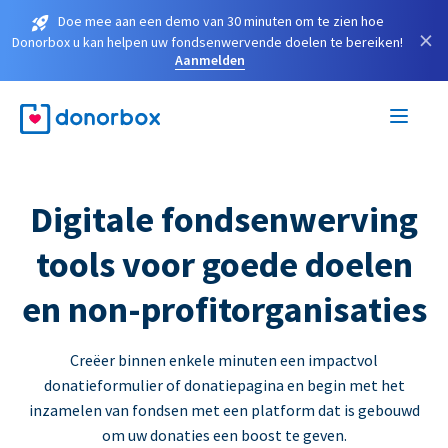
Doe mee aan een demo van 30 minuten om te zien hoe
×
Donorbox u kan helpen uw fondsenwervende doelen te bereiken!
Aanmelden
Digitale fondsenwerving
tools voor goede doelen
en non-profitorganisaties
Creëer binnen enkele minuten een impactvol
donatieformulier of donatiepagina en begin met het
inzamelen van fondsen met een platform dat is gebouwd
om uw donaties een boost te geven.