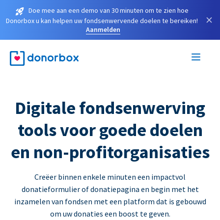
Doe mee aan een demo van 30 minuten om te zien hoe
×
Donorbox u kan helpen uw fondsenwervende doelen te bereiken!
Aanmelden
Digitale fondsenwerving
tools voor goede doelen
en non-profitorganisaties
Creëer binnen enkele minuten een impactvol
donatieformulier of donatiepagina en begin met het
inzamelen van fondsen met een platform dat is gebouwd
om uw donaties een boost te geven.