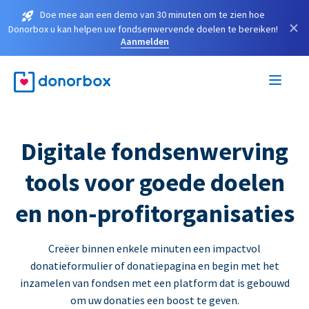
Doe mee aan een demo van 30 minuten om te zien hoe
×
Donorbox u kan helpen uw fondsenwervende doelen te bereiken!
Aanmelden
Digitale fondsenwerving
tools voor goede doelen
en non-profitorganisaties
Creëer binnen enkele minuten een impactvol
donatieformulier of donatiepagina en begin met het
inzamelen van fondsen met een platform dat is gebouwd
om uw donaties een boost te geven.