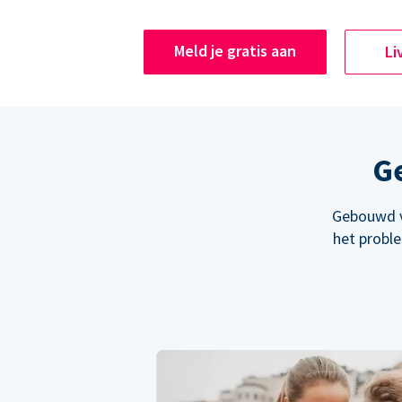
Meld je gratis aan
Li
Ge
Gebouwd v
het probl