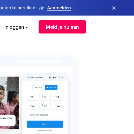
×
elen te bereiken!
Aanmelden
Inloggen
Meld je nu aan