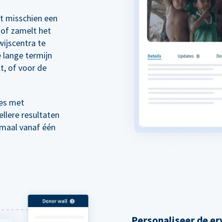
rt misschien een
of zamelt het
wijscentra te
 lange termijn
t, of voor de
es met
llere resultaten
emaal vanaf één
Personaliseer de er