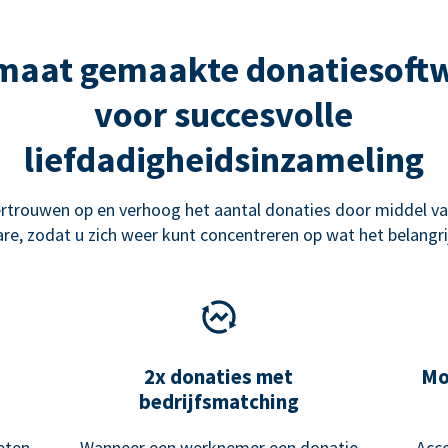
maat gemaakte donatiesoft
voor succesvolle
liefdadigheidsinzameling
rtrouwen op en verhoog het aantal donaties door middel va
re, zodat u zich weer kunt concentreren op wat het belangrij
2x donaties met
Mo
bedrijfsmatching
eten
Wanneer een werknemer een donatie
Acce