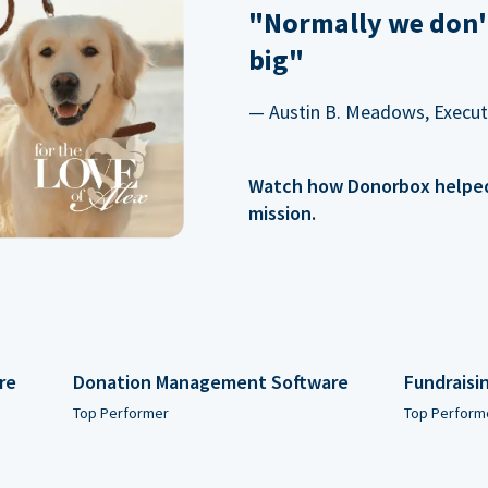
"Normally we don'
big"
— Austin B. Meadows, Executi
Watch how Donorbox helped 
mission.
re
Donation Management Software
Fundraisi
Top Performer
Top Perform