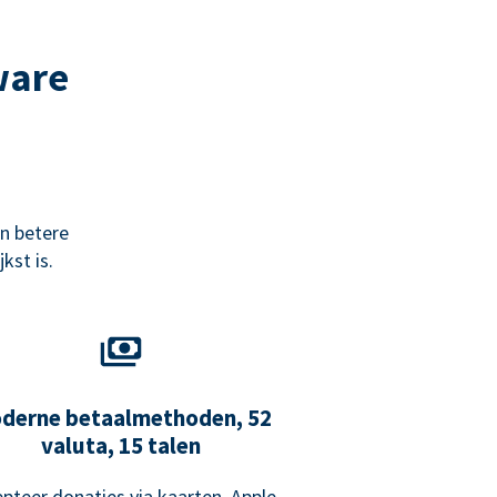
ware
n betere
kst is.
derne betaalmethoden, 52
valuta, 15 talen
pteer donaties via kaarten, Apple