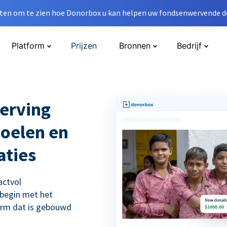
en om te zien hoe Donorbox u kan helpen uw fondsenwervende do
Platform
Prijzen
Bronnen
Bedrijf
erving
doelen en
aties
actvol
 begin met het
orm dat is gebouwd