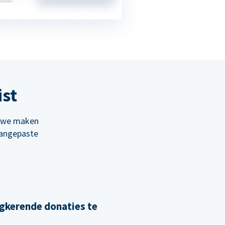
ist
; we maken
aangepaste
gkerende donaties te