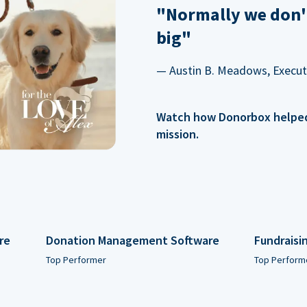
"Normally we don'
big"
— Austin B. Meadows, Executi
Watch how Donorbox helped 
mission.
re
Donation Management Software
Fundraisi
Top Performer
Top Perform