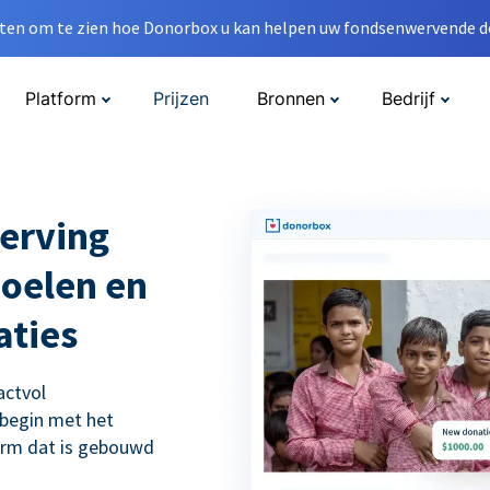
en om te zien hoe Donorbox u kan helpen uw fondsenwervende do
Platform
Prijzen
Bronnen
Bedrijf
erving
doelen en
aties
actvol
 begin met het
orm dat is gebouwd