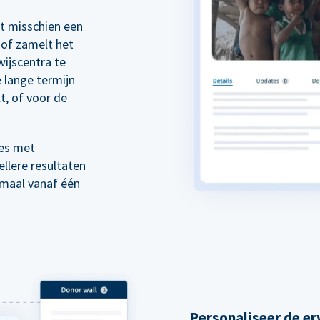
rt misschien een
of zamelt het
wijscentra te
 lange termijn
t, of voor de
es met
llere resultaten
emaal vanaf één
Personaliseer de er