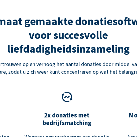
maat gemaakte donatiesoft
voor succesvolle
liefdadigheidsinzameling
rtrouwen op en verhoog het aantal donaties door middel va
re, zodat u zich weer kunt concentreren op wat het belangrij
2x donaties met
Mo
bedrijfsmatching
eten
Wanneer een werknemer een donatie
Acce