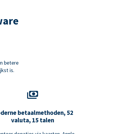
ware
n betere
kst is.
derne betaalmethoden, 52
valuta, 15 talen
pteer donaties via kaarten, Apple