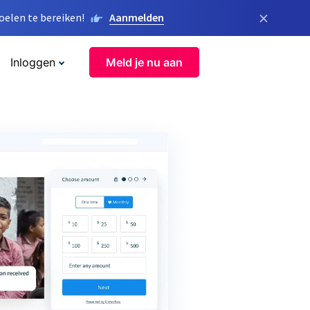
×
elen te bereiken!
Aanmelden
Inloggen
Meld je nu aan