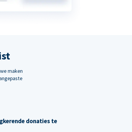
ist
; we maken
aangepaste
gkerende donaties te