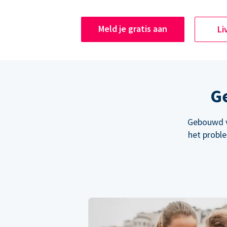
Meld je gratis aan
Li
Ge
Gebouwd v
het probl