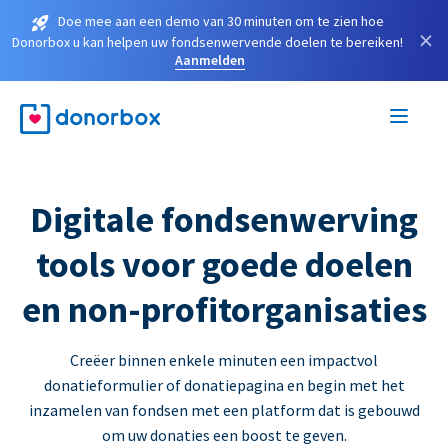
Doe mee aan een demo van 30 minuten om te zien hoe
×
Donorbox u kan helpen uw fondsenwervende doelen te bereiken!
Aanmelden
Digitale fondsenwerving
tools voor goede doelen
en non-profitorganisaties
Creëer binnen enkele minuten een impactvol
donatieformulier of donatiepagina en begin met het
inzamelen van fondsen met een platform dat is gebouwd
om uw donaties een boost te geven.