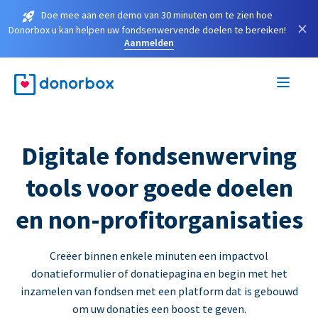
Doe mee aan een demo van 30 minuten om te zien hoe
×
Donorbox u kan helpen uw fondsenwervende doelen te bereiken!
Aanmelden
Digitale fondsenwerving
tools voor goede doelen
en non-profitorganisaties
Creëer binnen enkele minuten een impactvol
donatieformulier of donatiepagina en begin met het
inzamelen van fondsen met een platform dat is gebouwd
om uw donaties een boost te geven.