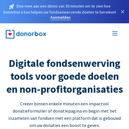
Doe mee aan een demo van 30 minuten om te zien hoe
×
Donorbox u kan helpen uw fondsenwervende doelen te bereiken!
Aanmelden
Digitale fondsenwerving
tools voor goede doelen
en non-profitorganisaties
Creëer binnen enkele minuten een impactvol
donatieformulier of donatiepagina en begin met het
inzamelen van fondsen met een platform dat is gebouwd
om uw donaties een boost te geven.