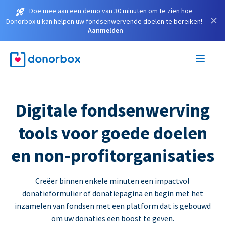
Doe mee aan een demo van 30 minuten om te zien hoe
×
Donorbox u kan helpen uw fondsenwervende doelen te bereiken!
Aanmelden
Digitale fondsenwerving
tools voor goede doelen
en non-profitorganisaties
Creëer binnen enkele minuten een impactvol
donatieformulier of donatiepagina en begin met het
inzamelen van fondsen met een platform dat is gebouwd
om uw donaties een boost te geven.