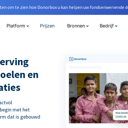
en om te zien hoe Donorbox u kan helpen uw fondsenwervende do
Platform
Prijzen
Bronnen
Bedrijf
erving
doelen en
aties
actvol
 begin met het
orm dat is gebouwd