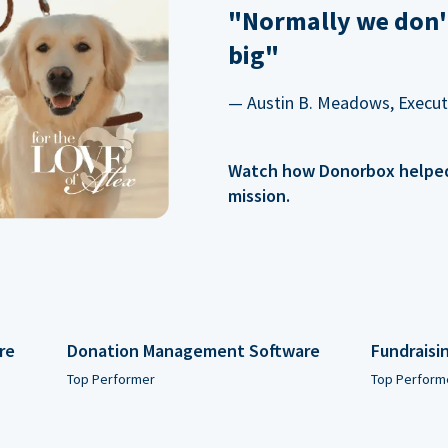
"Normally we don'
big"
— Austin B. Meadows, Executi
Watch how Donorbox helped 
mission.
re
Donation Management Software
Fundraisi
Top Performer
Top Perform