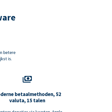
ware
n betere
kst is.
derne betaalmethoden, 52
valuta, 15 talen
pteer donaties via kaarten, Apple