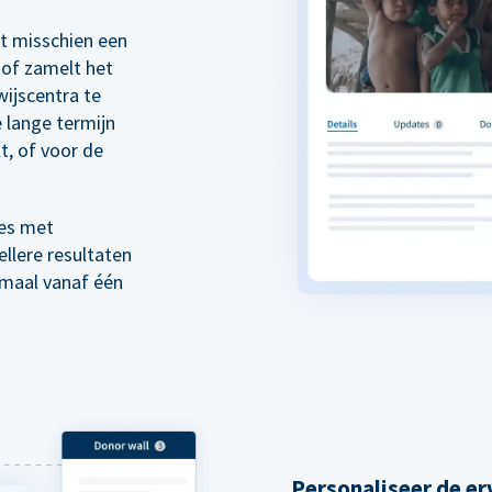
rt misschien een
of zamelt het
wijscentra te
 lange termijn
t, of voor de
es met
llere resultaten
emaal vanaf één
Personaliseer de er