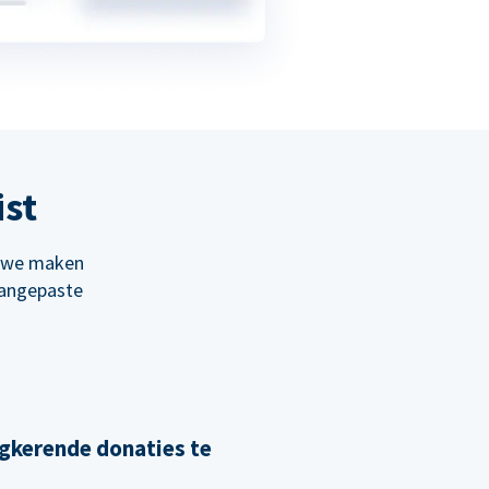
ist
; we maken
aangepaste
gkerende donaties te