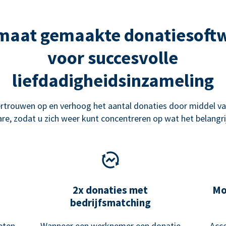
maat gemaakte donatiesoft
voor succesvolle
liefdadigheidsinzameling
rtrouwen op en verhoog het aantal donaties door middel va
re, zodat u zich weer kunt concentreren op wat het belangrij
2x donaties met
Mo
bedrijfsmatching
eten
Wanneer een werknemer een donatie
Acce