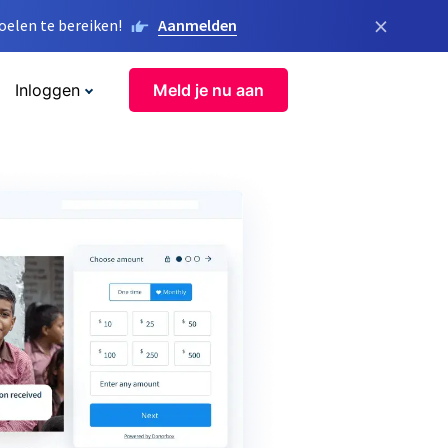
×
elen te bereiken!
Aanmelden
Inloggen
Meld je nu aan