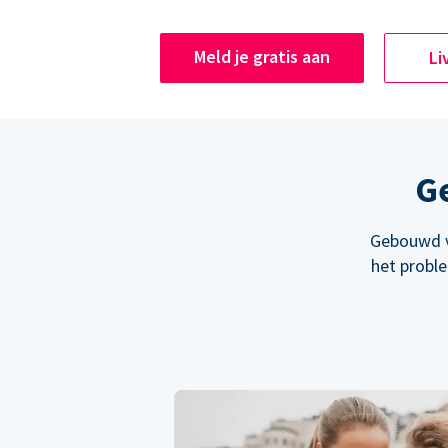
Meld je gratis aan
Li
Ge
Gebouwd v
het probl