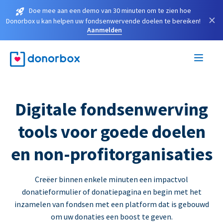
Doe mee aan een demo van 30 minuten om te zien hoe
×
Donorbox u kan helpen uw fondsenwervende doelen te bereiken!
Aanmelden
Digitale fondsenwerving
tools voor goede doelen
en non-profitorganisaties
Creëer binnen enkele minuten een impactvol
donatieformulier of donatiepagina en begin met het
inzamelen van fondsen met een platform dat is gebouwd
om uw donaties een boost te geven.