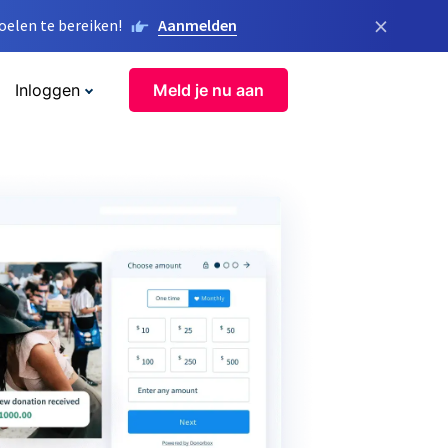
×
elen te bereiken!
Aanmelden
Inloggen
Meld je nu aan