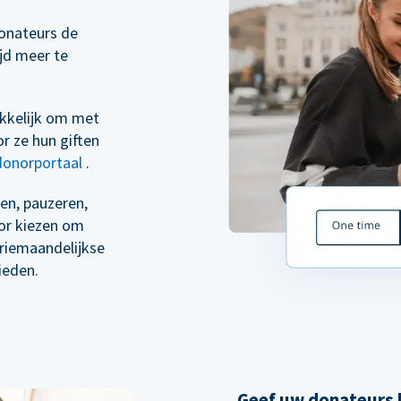
onateurs de
ijd meer te
kkelijk om met
r ze hun giften
donorportaal
.
en, pauzeren,
oor kiezen om
driemaandelijkse
ieden.
Geef uw donateurs h