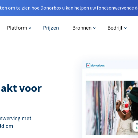
en om te zien hoe Donorbox u kan helpen uw fondsenwervende do
Platform
Prijzen
Bronnen
Bedrijf
akt voor
enwerving met
eld om