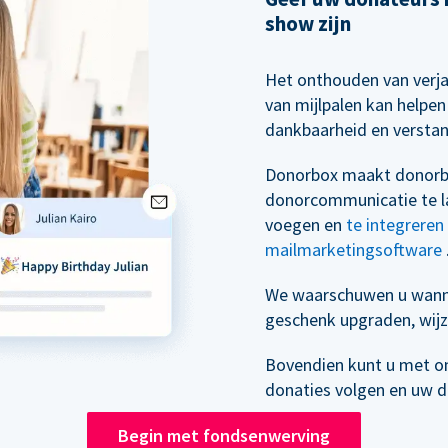
show zijn
Het onthouden van verj
van mijlpalen kan helpe
dankbaarheid en versta
Donorbox maakt donorb
donorcommunicatie te la
voegen en
te integrere
mailmarketingsoftware
We waarschuwen u wann
geschenk upgraden, wijz
Bovendien kunt u met o
donaties volgen en uw 
Begin met fondsenwerving