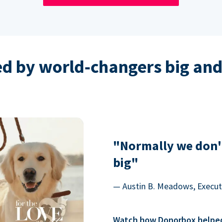
ed by world-changers big and
"Normally we don'
big"
— Austin B. Meadows, Executi
Watch how Donorbox helped 