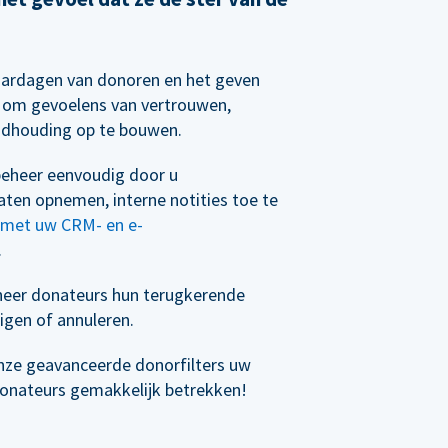
aardagen van donoren en het geven
n om gevoelens van vertrouwen,
ndhouding op te bouwen.
eheer eenvoudig door u
ten opnemen, interne notities toe te
n met uw CRM- en e-
.
eer donateurs hun terugkerende
igen of annuleren.
nze geavanceerde donorfilters uw
donateurs gemakkelijk betrekken!