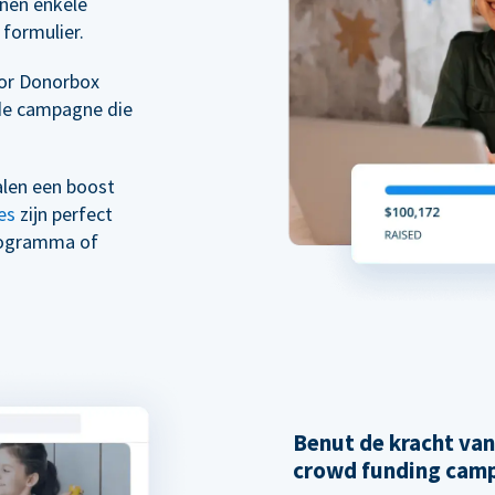
nen enkele
formulier.
oor Donorbox
de campagne die
alen een boost
es
zijn perfect
rogramma of
Benut de kracht va
crowd funding cam