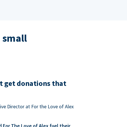
 small
t get donations that
ve Director at For the Love of Alex
For The Love of Alex fuel their