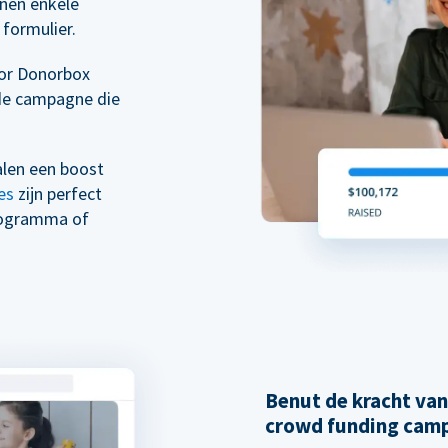
nen enkele
formulier.
oor Donorbox
de campagne die
alen een boost
es
zijn perfect
rogramma of
Benut de kracht va
crowd funding cam