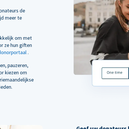
onateurs de
ijd meer te
kkelijk om met
r ze hun giften
donorportaal
.
en, pauzeren,
oor kiezen om
driemaandelijkse
ieden.
Geef uw donateurs h