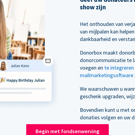
show zijn
Het onthouden van verj
van mijlpalen kan helpe
dankbaarheid en versta
Donorbox maakt donorb
donorcommunicatie te la
voegen en
te integrere
mailmarketingsoftware
We waarschuwen u wann
geschenk upgraden, wijz
Bovendien kunt u met o
donaties volgen en uw 
Begin met fondsenwerving