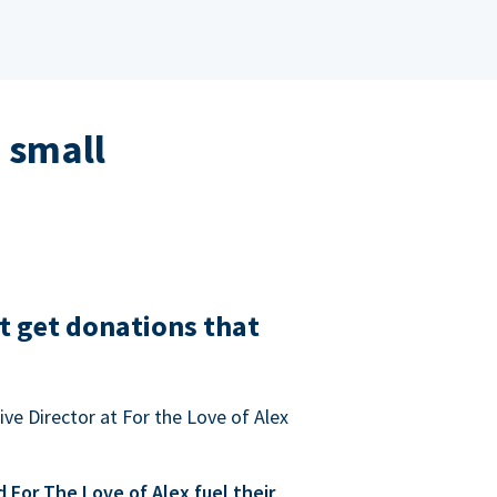
 small
t get donations that
ve Director at For the Love of Alex
For The Love of Alex fuel their