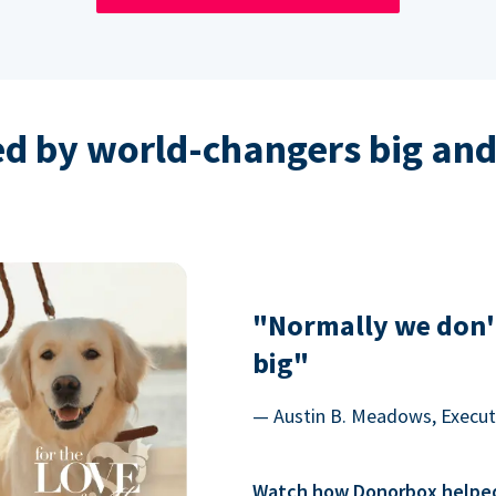
ed by world-changers big and
"Normally we don'
big"
— Austin B. Meadows, Executi
Watch how Donorbox helped 