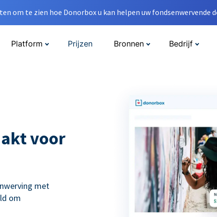
en om te zien hoe Donorbox u kan helpen uw fondsenwervende do
Platform
Prijzen
Bronnen
Bedrijf
akt voor
enwerving met
eld om