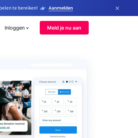
×
elen te bereiken!
Aanmelden
Inloggen
Meld je nu aan