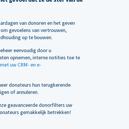
aardagen van donoren en het geven
n om gevoelens van vertrouwen,
ndhouding op te bouwen.
eheer eenvoudig door u
ten opnemen, interne notities toe te
n met uw CRM- en e-
.
eer donateurs hun terugkerende
igen of annuleren.
nze geavanceerde donorfilters uw
donateurs gemakkelijk betrekken!