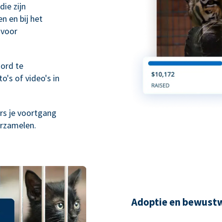
die zijn
n en bij het
 voor
ord te
o's of video's in
rs je voortgang
erzamelen.
Adoptie en bewust