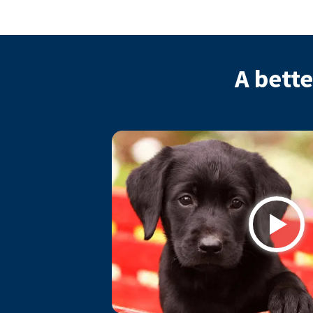
A bette
Play