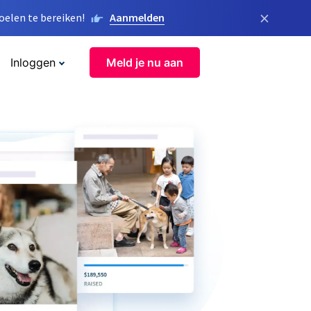
×
elen te bereiken!
Aanmelden
Inloggen
Meld je nu aan