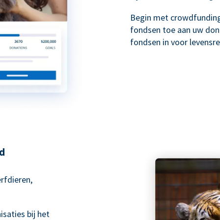
Begin met crowdfundin
fondsen toe aan uw don
fondsen in voor levens
nd
rfdieren,
saties bij het