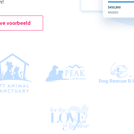
n!
ive voorbeeld