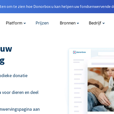
en om te zien hoe Donorbox u kan helpen uw fondsenwervende do
Platform
Prijzen
Bronnen
Bedrijf
 uw
g
odieke donatie
 voor dieren en deel
enwervingspagina aan