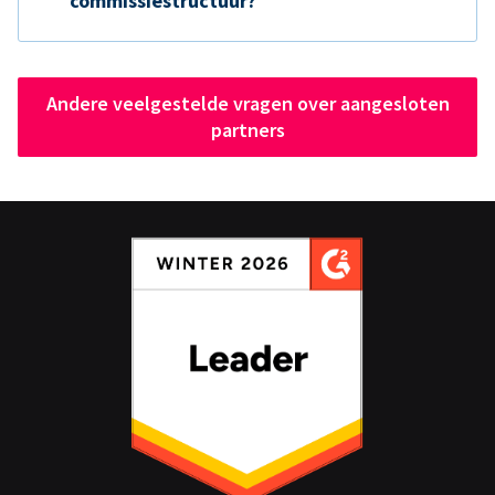
commissiestructuur?
Andere veelgestelde vragen over aangesloten
partners