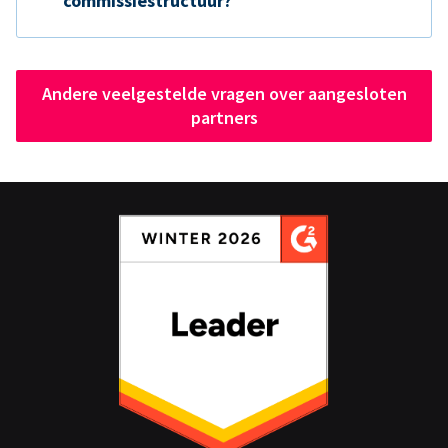
commissiestructuur?
Andere veelgestelde vragen over aangesloten
partners