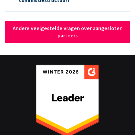
commissiestructuur?
Andere veelgestelde vragen over aangesloten
partners