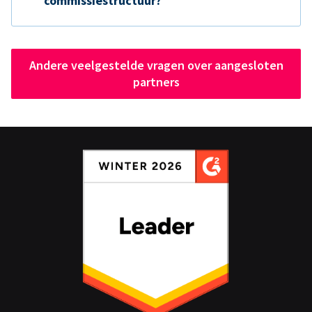
commissiestructuur?
Andere veelgestelde vragen over aangesloten
partners