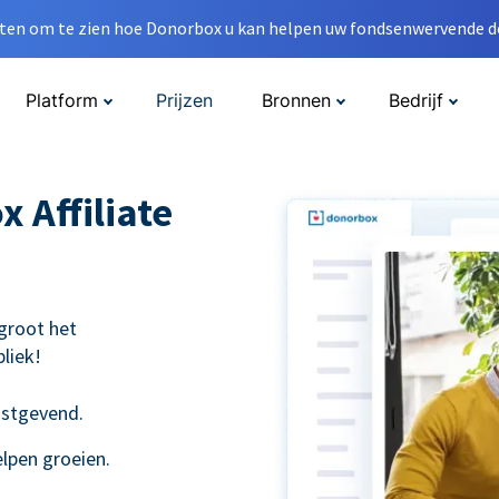
en om te zien hoe Donorbox u kan helpen uw fondsenwervende do
Platform
Prijzen
Bronnen
Bedrijf
 Affiliate
groot het
liek!
nstgevend.
elpen groeien.