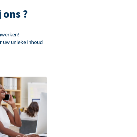
 ons ?
enwerken!
or uw unieke inhoud