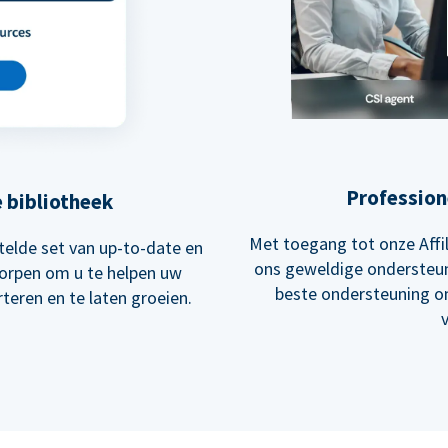
Profession
e bibliotheek
Met toegang tot onze Aff
elde set van up-to-date en
ons geweldige ondersteun
worpen om u te helpen uw
beste ondersteuning o
teren en te laten groeien.