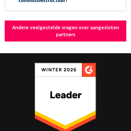
commissiestructuur?
Andere veelgestelde vragen over aangesloten
partners