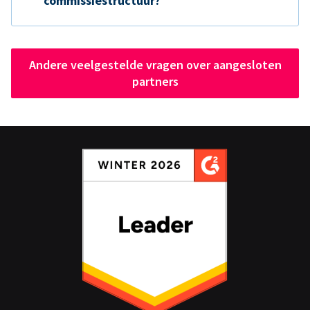
commissiestructuur?
Andere veelgestelde vragen over aangesloten
partners