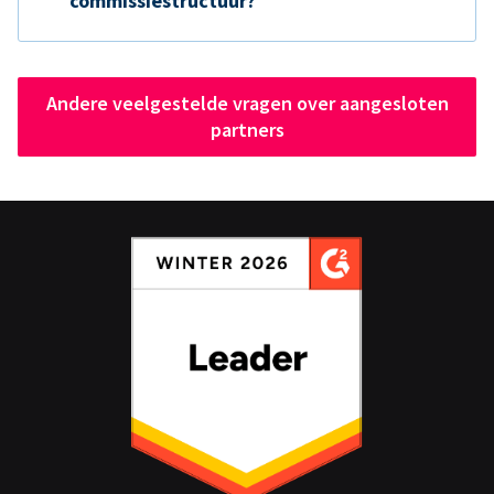
commissiestructuur?
Andere veelgestelde vragen over aangesloten
partners