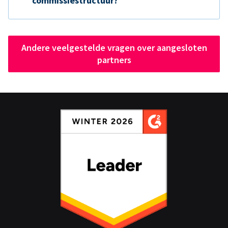
commissiestructuur?
Andere veelgestelde vragen over aangesloten
partners