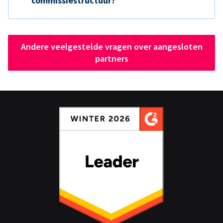
commissiestructuur?
Andere veelgestelde vragen over aangesloten
partners