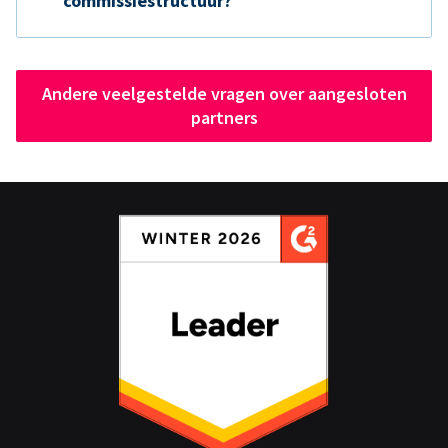
commissiestructuur?
Andere veelgestelde vragen over aangesloten
partners