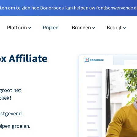
en om te zien hoe Donorbox u kan helpen uw fondsenwervende do
Platform
Prijzen
Bronnen
Bedrijf
 Affiliate
groot het
liek!
nstgevend.
elpen groeien.