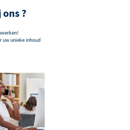
 ons ?
enwerken!
or uw unieke inhoud