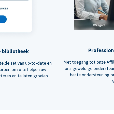
Profession
e bibliotheek
Met toegang tot onze Aff
elde set van up-to-date en
ons geweldige ondersteun
worpen om u te helpen uw
beste ondersteuning o
teren en te laten groeien.