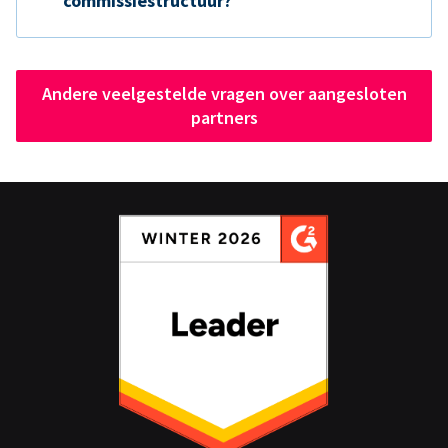
commissiestructuur?
Andere veelgestelde vragen over aangesloten
partners