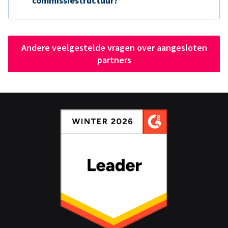
commissiestructuur?
Andere veelgestelde vragen over aangesloten
partners