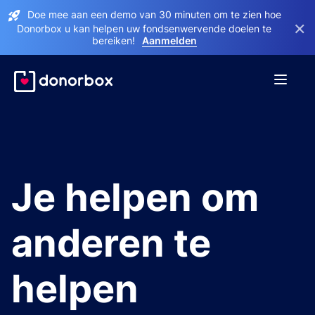
Doe mee aan een demo van 30 minuten om te zien hoe
×
Donorbox u kan helpen uw fondsenwervende doelen te
bereiken!
Aanmelden
Je helpen om
anderen te
helpen