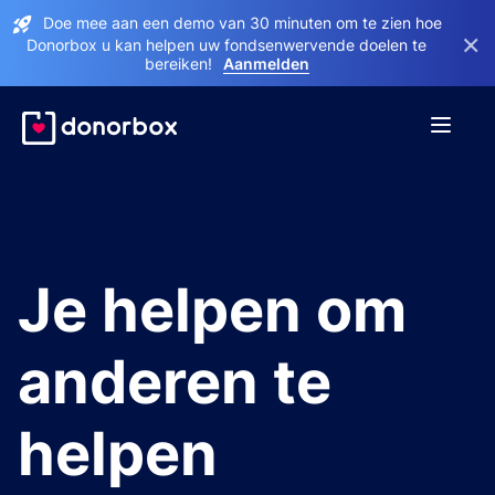
Doe mee aan een demo van 30 minuten om te zien hoe
×
Donorbox u kan helpen uw fondsenwervende doelen te
bereiken!
Aanmelden
Je helpen om
anderen te
helpen