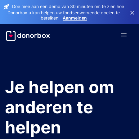
Doe mee aan een demo van 30 minuten om te zien hoe
×
Donorbox u kan helpen uw fondsenwervende doelen te
bereiken!
Aanmelden
Je helpen om
anderen te
helpen