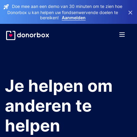
Doe mee aan een demo van 30 minuten om te zien hoe
×
Donorbox u kan helpen uw fondsenwervende doelen te
bereiken!
Aanmelden
Je helpen om
anderen te
helpen