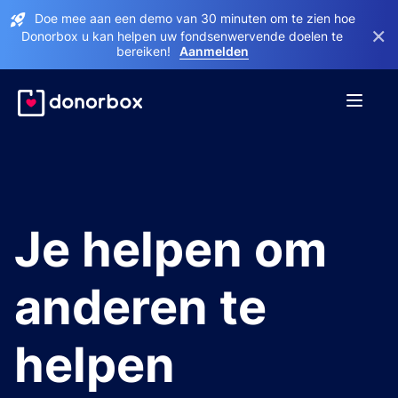
Doe mee aan een demo van 30 minuten om te zien hoe
×
Donorbox u kan helpen uw fondsenwervende doelen te
bereiken!
Aanmelden
Je helpen om
anderen te
helpen