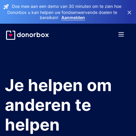
Doe mee aan een demo van 30 minuten om te zien hoe
×
Donorbox u kan helpen uw fondsenwervende doelen te
bereiken!
Aanmelden
Je helpen om
anderen te
helpen